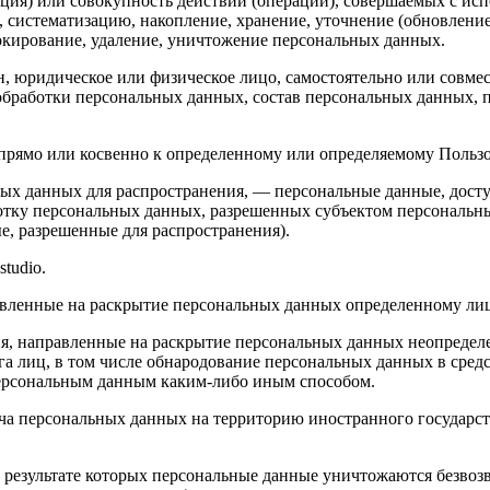
ция) или совокупность действий (операций), совершаемых с исп
, систематизацию, накопление, хранение, уточнение (обновление
локирование, удаление, уничтожение персональных данных.
н, юридическое или физическое лицо, самостоятельно или совм
бработки персональных данных, состав персональных данных, п
ямо или косвенно к определенному или определяемому Пользовате
ых данных для распространения, — персональные данные, досту
ботку персональных данных, разрешенных субъектом персональн
, разрешенные для распространения).
studio.
авленные на раскрытие персональных данных определенному лиц
я, направленные на раскрытие персональных данных неопределе
а лиц, в том числе обнародование персональных данных в сре
персональным данным каким-либо иным способом.
ча персональных данных на территорию иностранного государст
 результате которых персональные данные уничтожаются безвоз