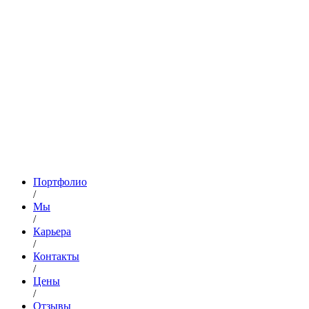
Портфолио
/
Мы
/
Карьера
/
Контакты
/
Цены
/
Отзывы