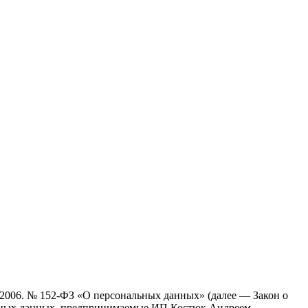
.2006. № 152-ФЗ «О персональных данных» (далее — Закон о
льных данных, предпринимаемые ИП Костюк Андреем