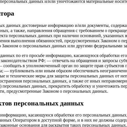
персональных данных и/или уничтожаются материальные носит
атора
ьных данных достоверные информацию и/или документы, содержа
ных, а также, направления обращения с требованием о прекращ
екта персональных данных при наличии оснований, указанных в
ечения выполнения обязанностей, предусмотренных Законом о п
о Законом о персональных данных или другими федеральными з
х данных по его просьбе информацию, касающуюся обработки ег
законодательством РФ; — отвечать на обращения и запросы суб
— сообщать в уполномоченный орган по защите прав субъектов 
оса; — публиковать или иным образом обеспечивать неограниче
е и технические меры для защиты персональных данных от неп
пространения персональных данных, а также от иных неправоме
уп) персональных данных, прекратить обработку и уничтожить п
ти, предусмотренные Законом о персональных данных.
ектов персональных данных
ь информацию, касающуюся обработки его персональных данных
анных Оператором в доступной форме, и в них не должны содер
 законные основания для раскрытия таких персональных данных